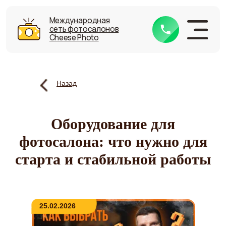
Международная
Международная
сеть фотосалонов
сеть фотосалонов
Cheese Photo
Cheese Photo
Что входит
Назад
Стоимость
Актуальность
Оборудование для
Отзывы
фотосалона: что нужно для
Тест-драйв
старта и стабильной работы
Книга
Блог
25.02.2026