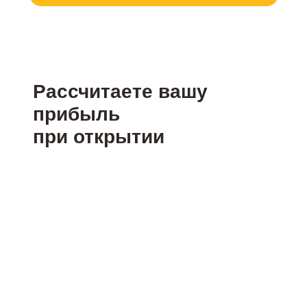
Рассчитаете вашу
прибыль
при открытии
фотосалона
CheesePhoto в вашем
городе ж