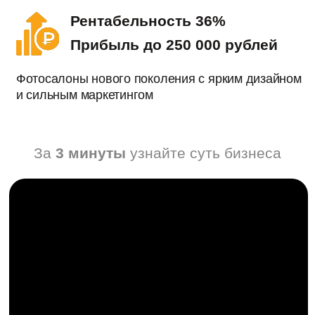
За
3 минуты
узнайте суть бизнеса
Открыть презентацию
Узнать подробную информацию о том, что
входит во франшизу