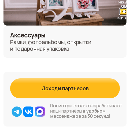
На их фоне современные
фотосалоны
Cheese Photo являются
флагманом на рынке