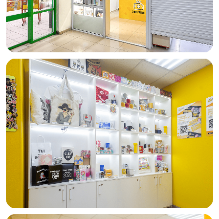
— Плохой дизайн
— Ужасный сервис
— Нулевой маркетинг
Средний срок подготовки нового
сотрудника
— 10 дней
Мы помогаем обучить производству
и продажам, принять аттестацию и ввести
сотрудника в штат
Простая схема производства
Работа с оборудованием фотосалона
не требует технического образования
и специальных навыков