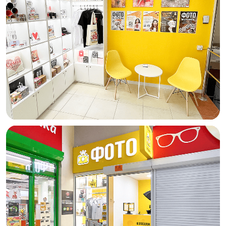
Собственную
фотостудию для худ.
+150.000
руб./мес.
съёмок
Наценка до 700%
Для сравнения:
Кофейни
до 500%
Аксессуары для телефонов
до 302-512%
Цветочные студии =
до 250%
Отсутствие сильных конкурентов
Как выглядят конкуренты в вашем городе?
Скорее всего это невзрачные
фотосалоны, застрявшие в 90х: