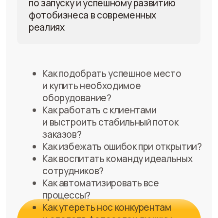
Как воспитать команду идеальных
сотрудников?
Как автоматизировать все
процессы?
Как утереть нос конкурентам
и сделать фотосалон лучшим
Скачать книгу
в городе?
В PDF — формате
в удобном
мессенджере за 30 секунд!
Результаты партнеров
Листайте
вправо
Уже 60+ партнеров
открыли франшизу
фотосалона Cheese Photo