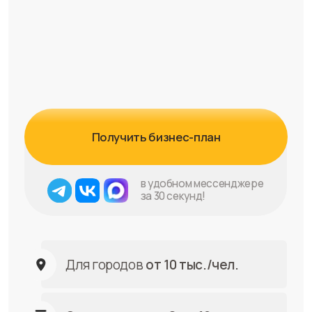
Получить бизнес-план
в удобном мессенджере
за 30 секунд!
Для городов
от 10 тыс./чел.
Окупаемость
от 8 до 12 мес.
Инвестиции
от 405 тыс. руб.