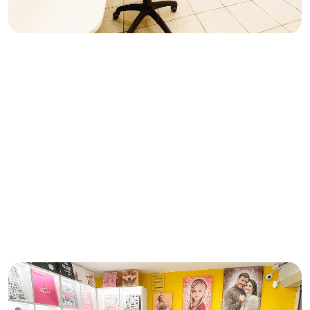
Доходы партнеров
Посмотри, сколько зарабатывают
партнёры
в удобном
мессенджере за 30 секунд!
Возможность дальнейшего роста
В дальнейшем вы сможете запустить
новые направления:
Печать на холстах
и создание
+250.000
руб./мес.
интерьерных картин
Услуги полиграфии
+250.000
руб./мес.
для бизнеса