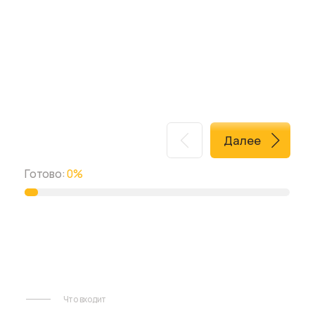
Поиск помещения
Помощь с подбором идеальной локации
Презентация для арендодателя
Анализ договора аренды
Помощь в переговорах с собственником
Дизайн-проект помещения
Помощь с ремонтом и оформлением
Полный план расстановки и чертежи
мебели
Адаптированный брендбук