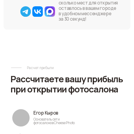
деятельности.
Работаю в найме
Владелец фотосалона/
копицентра
Фотограф
Предприниматель
Другое:
Далее
Готово:
0%