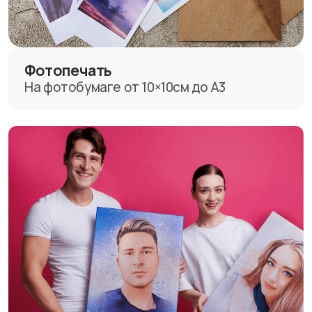
Доходы партнеров
Посмотри, сколько зарабатывают
наши
партнёры
в удобном
мессенджере за 30 секунд!
Конкуренты
Вспомните, а как в вашем
городе выглядят
фотосалоны?