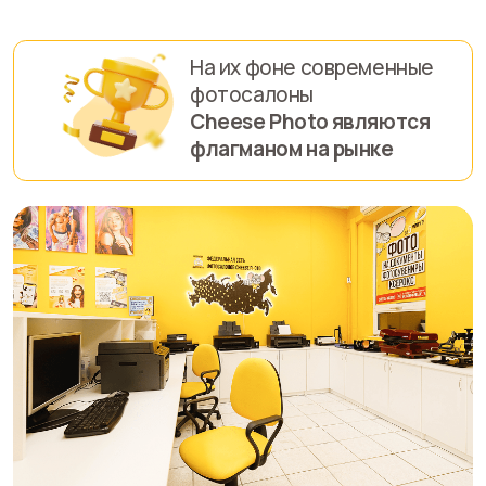
Почему актуально в
2026?
Почему открыть
фотосалон в 2026 это
актуально и выгодно?
Услуги, которые требуются всегда
— Фотопечать
— Копирование
— Фото на документы
— Фотосувениры
Эти услуги всегда пользуются
стабильным спросом у всех слоев
населения!