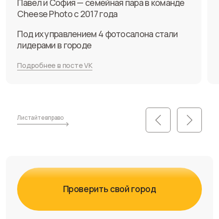
Расчет прибыли
Рассчитаете вашу прибыль
при открытии фотосалона
Егор Кыров
Основатель сети
фотосалонов Cheese Photo
Нет опыта? Не беспокойтесь!
Мы вас всему научим от подбора помещения
и найма сотрудников до маркетинга и развития
сети!
Расскажите о вашей текущей