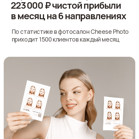
Фотопечать
На фотобумаге от 10×10см до А3