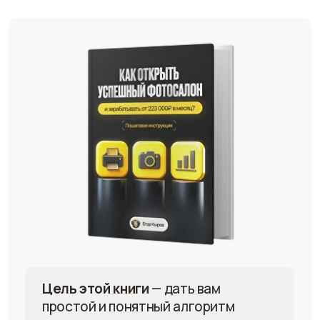
Цель этой книги
— дать вам
простой и понятный алгоритм
по запуску и успешному развитию
фотобизнеса в современных
реалиях
Как подобрать успешное место
и купить необходимое
оборудование?
Как работать с клиентами
и выстроить стабильный поток
заказов?
Как избежать ошибок при открытии?