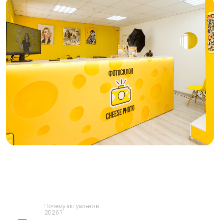
Отзывы
Листайте
вправо
Что говорят
владельцы фотосалонов
Cheese Photo