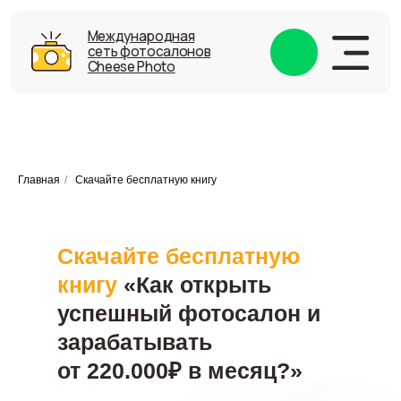
Международная
Международная
сеть фотосалонов
сеть фотосалонов
Cheese Photo
Cheese Photo
Что входит
Стоимость
Главная
/
Скачайте бесплатную книгу
Актуальность
Отзывы
Скачайте бесплатную
Тест-драйв
книгу
«Как открыть
успешный фотосалон и
Книга
зарабатывать
Блог
от 220.000₽ в месяц?»